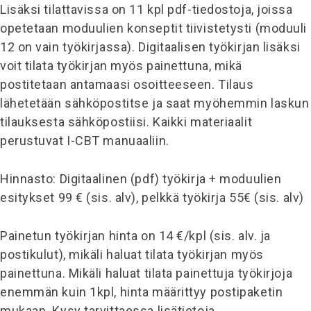
Lisäksi tilattavissa on 11 kpl pdf-tiedostoja, joissa
opetetaan moduulien konseptit tiivistetysti (moduuli
12 on vain työkirjassa). Digitaalisen työkirjan lisäksi
voit tilata työkirjan myös painettuna, mikä
postitetaan antamaasi osoitteeseen. Tilaus
lähetetään sähköpostitse ja saat myöhemmin laskun
tilauksesta sähköpostiisi. Kaikki materiaalit
perustuvat I-CBT manuaaliin.
Hinnasto: Digitaalinen (pdf) työkirja + moduulien
esitykset 99 € (sis. alv), pelkkä työkirja 55€ (sis. alv)
Painetun työkirjan hinta on 14 €/kpl (sis. alv. ja
postikulut), mikäli haluat tilata työkirjan myös
painettuna. Mikäli haluat tilata painettuja työkirjoja
enemmän kuin 1kpl, hinta määrittyy postipaketin
mukaan. Kysy tarvittaessa lisätietoja.