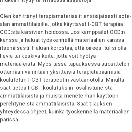
Olen kehittänyt terapiamateriaalit ensisijaisesti sote-
alan ammattilaisille, jotka käyttävät I-CBT terapiaa
OCD:sta kärsivien hoidossa. Jos kamppailet OCD:n
kanssa ja haluat työskennellä materiaalien kanssa
itsenäisesti: Haluan korostaa, että oireesi tulisi olla
lieviä tai keskivaikeita, jotta voit hyötyä
materiaaleista. Myös tässä tapauksessa suosittelen
ottamaan vähintään yksittäisiä terapiatapaamisia
koulutetun I-CBT terapeutin vastaanotolla. Minulta
saat tietoa I-CBT koulutuksiini osallistuneista
ammattilaisista ja muista menetelmän käyttöön
perehtyneistä ammattilaisista. Saat tilauksen
yhteydessä ohjeet, kuinka työskennellä materiaalien
parissa.